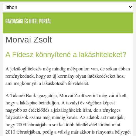
GAZDASÁGI ÉS HITEL PORTÁL
Morvai Zsolt
A Fidesz könnyítené a lakáshiteleket?
A jelzáloghitelezés még mindig mélyponton van, de sokan abban
reménykednek, hogy az új kormány olyan intézkedéseket hoz,
ami megkönnyíti a lakáskölcsön felvételelét.
A TakarékBank igazgatója, Morvai Zsolt szerint még várni kell,
hogy a lakáspiac beinduljon. A tavalyi év végéhez képest
nagyobb az érdeklődés a jelzáloghitelek iránt, de a tényleges
folyósítások száma még mindig kevés. Az adatok azt mutatják,
hogy 2009 februárjában sokkal több hitelfelvétel történt mint
2010 februárjában, pedig a válság már akkor is rányomta bélyegét