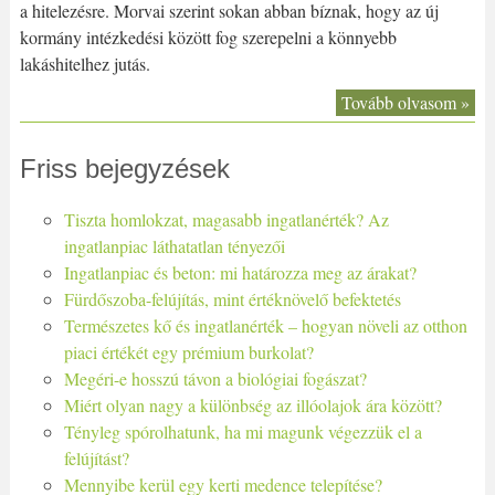
a hitelezésre. Morvai szerint sokan abban bíznak, hogy az új
kormány intézkedési között fog szerepelni a könnyebb
lakáshitelhez jutás.
Tovább olvasom »
Friss bejegyzések
Tiszta homlokzat, magasabb ingatlanérték? Az
ingatlanpiac láthatatlan tényezői
Ingatlanpiac és beton: mi határozza meg az árakat?
Fürdőszoba-felújítás, mint értéknövelő befektetés
Természetes kő és ingatlanérték – hogyan növeli az otthon
piaci értékét egy prémium burkolat?
Megéri-e hosszú távon a biológiai fogászat?
Miért olyan nagy a különbség az illóolajok ára között?
Tényleg spórolhatunk, ha mi magunk végezzük el a
felújítást?
Mennyibe kerül egy kerti medence telepítése?