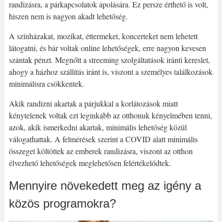
randizásra, a párkapcsolatok ápolására. Ez persze érthető is volt,
hiszen nem is nagyon akadt lehetőség.
A színházakat, mozikat, éttermeket, koncerteket nem lehetett
látogatni, és bár voltak online lehetőségek, erre nagyon kevesen
szántak pénzt. Megnőtt a streeming szolgáltatások iránti kereslet,
ahogy a házhoz szállítás iránt is, viszont a személyes találkozások
minimálisra csökkentek.
Akik randizni akartak a párjukkal a korlátozások miatt
kénytelenek voltak ezt leginkább az otthonuk kényelmében tenni,
azok, akik ismerkedni akartak, minimális lehetőség közül
válogathattak. A felmérések szerint a COVID alatt minimális
összeget költöttek az emberek randizásra, viszont az otthon
élvezhető lehetőségek meglehetősen felértékelődtek.
Mennyire növekedett meg az igény a
közös programokra?