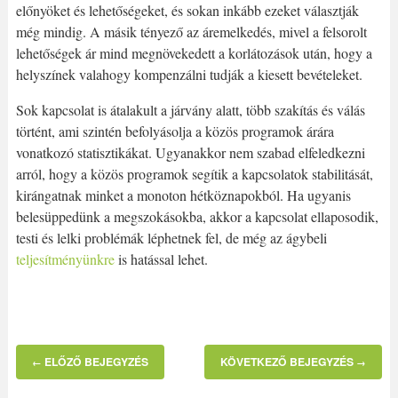
előnyöket és lehetőségeket, és sokan inkább ezeket választják
még mindig. A másik tényező az áremelkedés, mivel a felsorolt
lehetőségek ár mind megnövekedett a korlátozások után, hogy a
helyszínek valahogy kompenzálni tudják a kiesett bevételeket.
Sok kapcsolat is átalakult a járvány alatt, több szakítás és válás
történt, ami szintén befolyásolja a közös programok árára
vonatkozó statisztikákat. Ugyanakkor nem szabad elfeledkezni
arról, hogy a közös programok segítik a kapcsolatok stabilitását,
kirángatnak minket a monoton hétköznapokból. Ha ugyanis
belesüppedünk a megszokásokba, akkor a kapcsolat ellaposodik,
testi és lelki problémák léphetnek fel, de még az ágybeli
teljesítményünkre
is hatással lehet.
ELŐZŐ BEJEGYZÉS
KÖVETKEZŐ BEJEGYZÉS
←
→